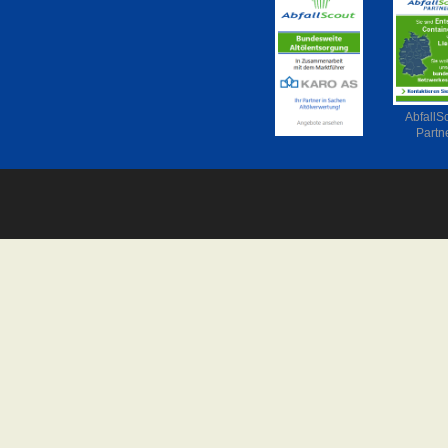
AbfallS
Partn