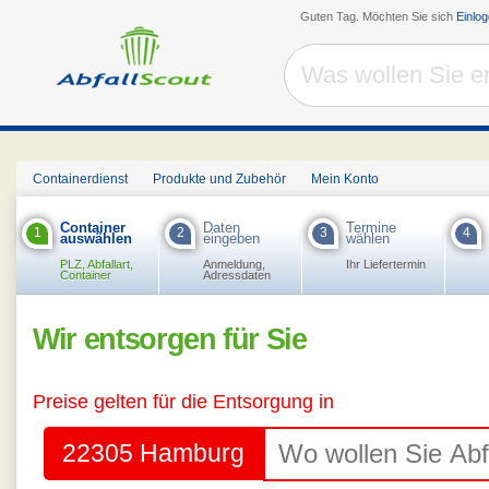
Guten Tag. Möchten Sie sich
Einlo
Containerdienst
Produkte und Zubehör
Mein Konto
Container
Daten
Termine
1
2
3
4
auswählen
eingeben
wählen
PLZ, Abfallart,
Anmeldung,
Ihr Liefertermin
Container
Adressdaten
Wir entsorgen für Sie
Preise gelten für die Entsorgung in
22305 Hamburg