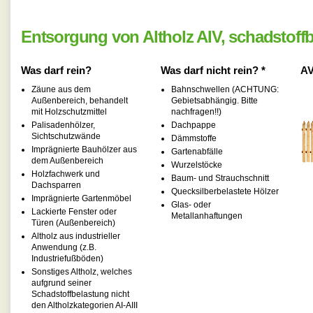
Entsorgung von Altholz AIV, schadstoffb
Was darf rein?
Was darf nicht rein? *
AV
Zäune aus dem
Bahnschwellen (ACHTUNG:
Außenbereich, behandelt
Gebietsabhängig. Bitte
mit Holzschutzmittel
nachfragen!!)
Palisadenhölzer,
Dachpappe
Sichtschutzwände
Dämmstoffe
Imprägnierte Bauhölzer aus
Gartenabfälle
dem Außenbereich
Wurzelstöcke
Holzfachwerk und
Baum- und Strauchschnitt
Dachsparren
Quecksilberbelastete Hölzer
Imprägnierte Gartenmöbel
Glas- oder
Lackierte Fenster oder
Metallanhaftungen
Türen (Außenbereich)
Altholz aus industrieller
Anwendung (z.B.
Industriefußböden)
Sonstiges Altholz, welches
aufgrund seiner
Schadstoffbelastung nicht
den Altholzkategorien AI-AIII