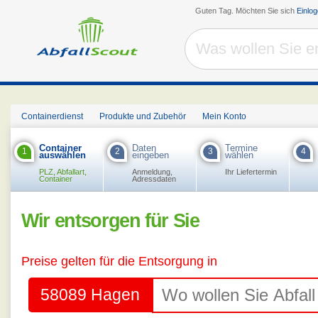
Guten Tag. Möchten Sie sich
Einlo
Containerdienst
Produkte und Zubehör
Mein Konto
Container
Daten
Termine
1
2
3
4
auswählen
eingeben
wählen
PLZ, Abfallart,
Anmeldung,
Ihr Liefertermin
Container
Adressdaten
Wir entsorgen für Sie
Preise gelten für die Entsorgung in
58089 Hagen