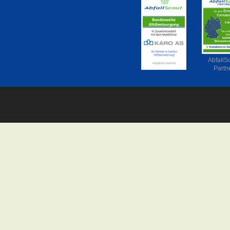
AbfallS
Partn