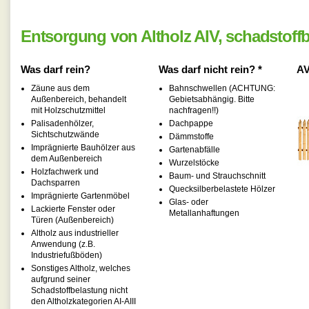
Entsorgung von Altholz AIV, schadstoffb
Was darf rein?
Was darf nicht rein? *
AV
Zäune aus dem
Bahnschwellen (ACHTUNG:
Außenbereich, behandelt
Gebietsabhängig. Bitte
mit Holzschutzmittel
nachfragen!!)
Palisadenhölzer,
Dachpappe
Sichtschutzwände
Dämmstoffe
Imprägnierte Bauhölzer aus
Gartenabfälle
dem Außenbereich
Wurzelstöcke
Holzfachwerk und
Baum- und Strauchschnitt
Dachsparren
Quecksilberbelastete Hölzer
Imprägnierte Gartenmöbel
Glas- oder
Lackierte Fenster oder
Metallanhaftungen
Türen (Außenbereich)
Altholz aus industrieller
Anwendung (z.B.
Industriefußböden)
Sonstiges Altholz, welches
aufgrund seiner
Schadstoffbelastung nicht
den Altholzkategorien AI-AIII