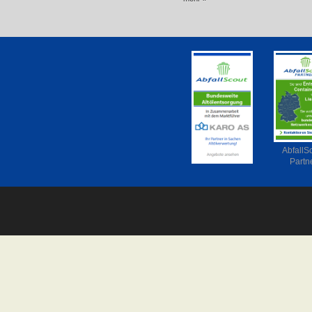
AbfallS
Partn