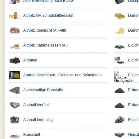
Aktenvernichtung nach BDSG
Dachpa
Altholz AIV, schadstoffbelastet
Dämmst
Altholz, gemischt (AII-AIII)
Dämmst
Altholz, naturbelassen (AI)
E-Schr
Altreifen
E-Schr
Andere Maschinen-, Getriebe- und Schmieröle
Elekt
Asbesthaltige Baustoffe
Erdau
Asphalt teerfrei
Erdau
Asphalt teerhaltig
Folie 
Bauschutt
Gipsab