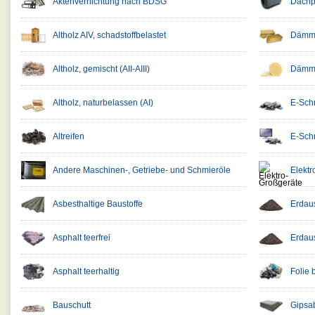
Aktenvernichtung nach BDSG
Dachpa
Altholz AIV, schadstoffbelastet
Dämmst
Altholz, gemischt (AII-AIII)
Dämmst
Altholz, naturbelassen (AI)
E-Schr
Altreifen
E-Schr
Andere Maschinen-, Getriebe- und Schmieröle
Elekt
Asbesthaltige Baustoffe
Erdau
Asphalt teerfrei
Erdau
Asphalt teerhaltig
Folie 
Bauschutt
Gipsab