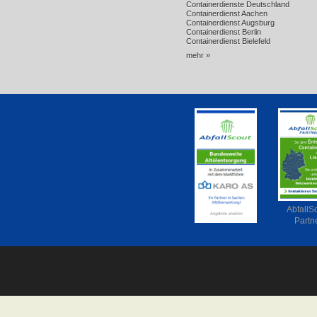
Containerdienste Deutschland
Containerdienst Aachen
Containerdienst Augsburg
Containerdienst Berlin
Containerdienst Bielefeld
mehr »
AbfallS
Partn