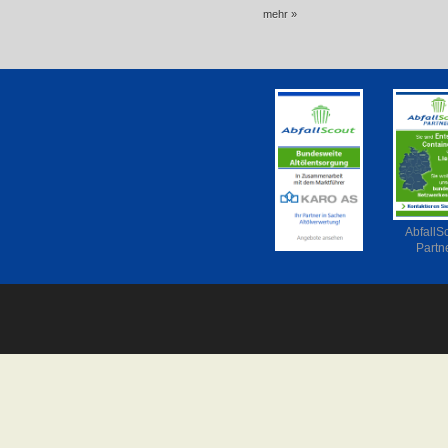
mehr »
AbfallS
Partn