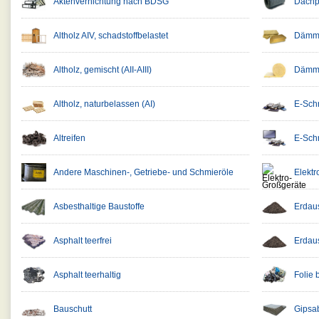
Aktenvernichtung nach BDSG
Dachpa
Altholz AIV, schadstoffbelastet
Dämmst
Altholz, gemischt (AII-AIII)
Dämmst
Altholz, naturbelassen (AI)
E-Schr
Altreifen
E-Schr
Andere Maschinen-, Getriebe- und Schmieröle
Elekt
Asbesthaltige Baustoffe
Erdau
Asphalt teerfrei
Erdau
Asphalt teerhaltig
Folie 
Bauschutt
Gipsab