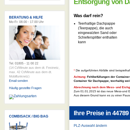
Entsorgung von Da
Was darf rein?
BERATUNG & HILFE
Mo-Fr. 08.00 - 17.00 Uhr
Teerhaltige Dachpappe
(Teerpappe), die auch
eingewalzten Sand oder
Schiefersplitter enthalten
kann
Tel. 01805 - 11 00 22
(14 Ct/Minute aus dem dt. Festnetz,
*
Die aufgeführten Abfälle sind beispielha
max. 42 Ct/Minute aus dem dt.
Mobilfunknetz)
Achtung:
Fehlbefüllungen der Container
Email senden
Container für
Dachpappe, teerhaltig
weit
Abrechnung nach dem Mess- und Eichg
Häufig gestellte Fragen
Zum 01.01.2015 ist das neue Mess-und Ei
Aus diesem Grund kann es zu einer Paus
Ihre Preise in
44789
COMBISACK / BIG BAG
PLZ-Auswahl ändern