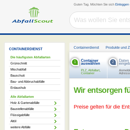
Guten Tag. Möchten Sie sich
Einloggen
Containerdienst
Produkte und 
CONTAINERDIENST
Die häufigsten Abfallarten
Container
Daten
1
2
auswählen
einge
Grünschnitt
Mischabfall
PLZ, Abfallart,
Anmeld
Container
Adress
Bauschutt
Bau- und Abbruchabfälle
Erdaushub
Wir entsorgen fü
Alle Abfallarten
Holz & Gartenabfälle
Preise gelten für die En
Baustellenabfälle
Flüssigabfälle
Altöl
weitere Abfälle