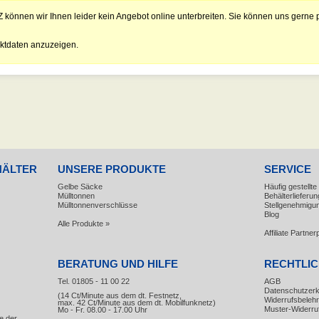
Z können wir Ihnen leider kein Angebot online unterbreiten. Sie können uns gerne p
ktdaten anzuzeigen.
HÄLTER
UNSERE PRODUKTE
SERVICE
Gelbe Säcke
Häufig gestellt
Mülltonnen
Behälterlieferun
Mülltonnenverschlüsse
Stellgenehmigu
Blog
Alle Produkte »
Affiliate Partn
BERATUNG UND HILFE
RECHTLI
Tel. 01805 - 11 00 22
AGB
Datenschutzerk
(14 Ct/Minute aus dem dt. Festnetz,
Widerrufsbeleh
max. 42 Ct/Minute aus dem dt. Mobilfunknetz)
Muster-Widerru
Mo - Fr. 08.00 - 17.00 Uhr
e der