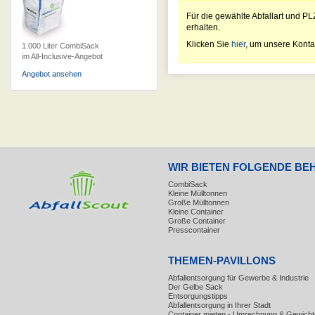
Für die gewählte Abfallart und PL
erhalten.
Klicken Sie
hier
, um unsere Konta
1.000 Liter CombiSack
im All-Inclusive-Angebot
Angebot ansehen
WIR BIETEN FOLGENDE BE
CombiSack
Kleine Mülltonnen
Große Mülltonnen
Kleine Container
Große Container
Presscontainer
THEMEN-PAVILLONS
Abfallentsorgung für Gewerbe & Industrie
Der Gelbe Sack
Entsorgungstipps
Abfallentsorgung in Ihrer Stadt
Container mieten - Umrechnung & Gewicht