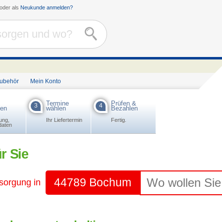
oder als
Neukunde anmelden?
Zubehör
Mein Konto
Termine
Prüfen &
3
4
ben
wählen
Bezahlen
ung,
Ihr Liefertermin
Fertig.
daten
r Sie
44789 Bochum
tsorgung in