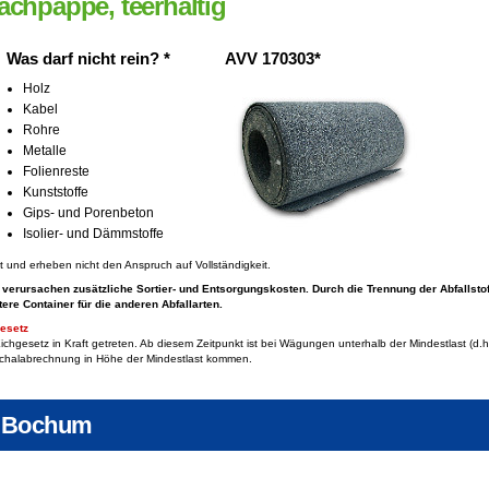
chpappe, teerhaltig
Was darf nicht rein? *
AVV 170303*
Holz
Kabel
Rohre
Metalle
Folienreste
Kunststoffe
Gips- und Porenbeton
Isolier- und Dämmstoffe
ft und erheben nicht den Anspruch auf Vollständigkeit.
 verursachen zusätzliche Sortier- und Entsorgungskosten. Durch die Trennung der Abfallsto
ere Container für die anderen Abfallarten.
esetz
chgesetz in Kraft getreten. Ab diesem Zeitpunkt ist bei Wägungen unterhalb der Mindestlast (
chalabrechnung in Höhe der Mindestlast kommen.
 Bochum