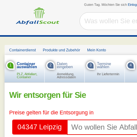
Guten Tag. Möchten Sie sich
Einlo
Containerdienst
Produkte und Zubehör
Mein Konto
Container
Daten
Termine
1
2
3
4
auswählen
eingeben
wählen
PLZ, Abfallart,
Anmeldung,
Ihr Liefertermin
Container
Adressdaten
Wir entsorgen für Sie
Preise gelten für die Entsorgung in
04347 Leipzig