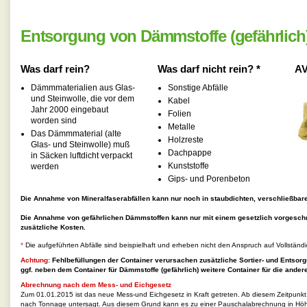
Entsorgung von Dämmstoffe (gefährlich
Was darf rein?
Was darf nicht rein? *
AV
Dämmmaterialien aus Glas-
Sonstige Abfälle
und Steinwolle, die vor dem
Kabel
Jahr 2000 eingebaut
Folien
worden sind
Metalle
Das Dämmmaterial (alte
Holzreste
Glas- und Steinwolle) muß
Dachpappe
in Säcken luftdicht verpackt
Kunststoffe
werden
Gips- und Porenbeton
Die Annahme von Mineralfaserabfällen kann nur noch in staubdichten, verschließbaren
Die Annahme von gefährlichen Dämmstoffen kann nur mit einem gesetzlich vorgesch
zusätzliche Kosten.
*
Die aufgeführten Abfälle sind beispielhaft und erheben nicht den Anspruch auf Vollständi
Achtung:
Fehlbefüllungen der Container verursachen zusätzliche Sortier- und Entsorg
ggf. neben dem Container für
Dämmstoffe (gefährlich)
weitere Container für die andere
Abrechnung nach dem Mess- und Eichgesetz
Zum 01.01.2015 ist das neue Mess-und Eichgesetz in Kraft getreten. Ab diesem Zeitpunk
nach Tonnage untersagt. Aus diesem Grund kann es zu einer Pauschalabrechnung in Hö