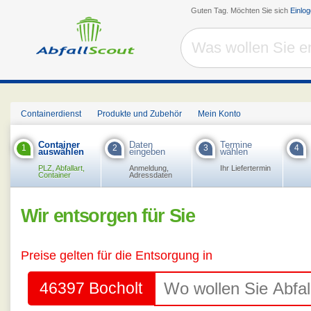
Guten Tag. Möchten Sie sich
Einlo
Containerdienst
Produkte und Zubehör
Mein Konto
Container
Daten
Termine
1
2
3
4
auswählen
eingeben
wählen
PLZ, Abfallart,
Anmeldung,
Ihr Liefertermin
Container
Adressdaten
Wir entsorgen für Sie
Preise gelten für die Entsorgung in
46397 Bocholt