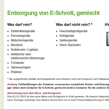
Entsorgung von E-Schrott, gemischt
Was darf rein?
Was darf nicht rein? *
AV
Elektrokleingeräte
Haushaltsgroßgeräte
Fernsehgeräte
Kühlgeräte
Bildschirmgeräte
Gefriergeräte
Monitore
Herd / Backofen
Notebooks / Laptops
elektische oder
elektronische Werkzeuge
Computer
Stereoanlagen
Platinen
*
Die aufgeführten Abfälle sind beispielhaft und erheben nicht den Anspruch auf Vollständi
Achtung:
Fehlbefüllungen der Container verursachen zusätzliche Sortier- und Entsorg
ggf. neben dem Container für
E-Schrott, gemischt
weitere Container für die anderen Ab
Abrechnung nach dem Mess- und Eichgesetz
Zum 01.01.2015 ist das neue Mess-und Eichgesetz in Kraft getreten. Ab diesem Zeitpunk
nach Tonnage untersagt. Aus diesem Grund kann es zu einer Pauschalabrechnung in Hö