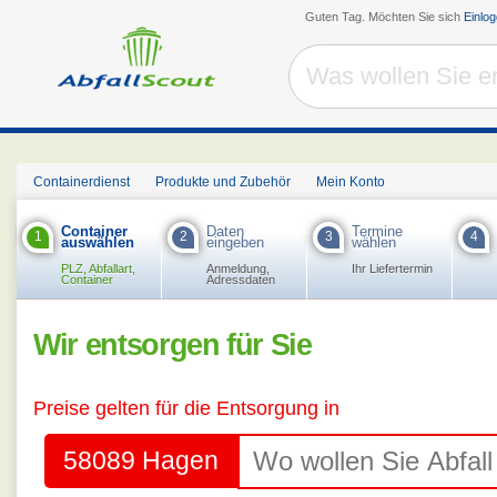
Guten Tag. Möchten Sie sich
Einlo
Containerdienst
Produkte und Zubehör
Mein Konto
Container
Daten
Termine
1
2
3
4
auswählen
eingeben
wählen
PLZ, Abfallart,
Anmeldung,
Ihr Liefertermin
Container
Adressdaten
Wir entsorgen für Sie
Preise gelten für die Entsorgung in
58089 Hagen