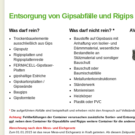
Entsorgung von Gipsabfälle und Rigips
Was darf rein?
Was darf nicht rein? *
AV
Trockenbauelemente
Baustoffe auf Gipsbasis mit
ausschließlich aus Gips
Anhaftung von Isolier- und
Dämmmaterial, wesentliche
Gipsputz
Bestandteile an
Rigipsplatten und
Stützmaterial und sonstiger
Rigipsplattenreste
Bauschutt
FERMACELL-Gipsfaser-
Bauschutt oder
Platten
Baumischabfälle
gipshaltige Estriche
Metallunterkonstruktionen
Gipskartonplatten /
Ständerwerk
Gipswände
Moniereisen
Baugips
Heizkörper
Gipsformteile
Plastik oder PVC
*
Die aufgeführten Abfälle sind beispielhaft und erheben nicht den Anspruch auf Vollständi
Achtung:
Fehlbefüllungen der Container verursachen zusätzliche Sortier- und Entsorg
ggf. neben dem Container für
Gipsabfälle und Rigips
weitere Container für die anderen
Abrechnung nach dem Mess- und Eichgesetz
Zum 01.01.2015 ist das neue Mess-und Eichgesetz in Kraft getreten. Ab diesem Zeitpunk