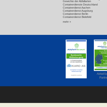
Gewichte der Abfallarten
Containerdienste Deutschland
Containerdienst Aachen
Containerdienst Augsburg
Containerdienst Berlin
Containerdienst Bielefeld
mehr »
AbfallS
Partn