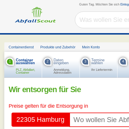
Guten Tag. Möchten Sie sich
Einlo
Containerdienst
Produkte und Zubehör
Mein Konto
Container
Daten
Termine
1
2
3
4
auswählen
eingeben
wählen
PLZ, Abfallart,
Anmeldung,
Ihr Liefertermin
Container
Adressdaten
Wir entsorgen für Sie
Preise gelten für die Entsorgung in
22305 Hamburg