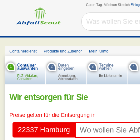
Guten Tag. Möchten Sie sich
Einlo
Containerdienst
Produkte und Zubehör
Mein Konto
Container
Daten
Termine
1
2
3
4
auswählen
eingeben
wählen
PLZ, Abfallart,
Anmeldung,
Ihr Liefertermin
Container
Adressdaten
Wir entsorgen für Sie
Preise gelten für die Entsorgung in
22337 Hamburg