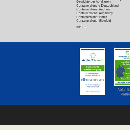
Gewichte der Abfallarten
Containerdienste Deutschland
Containerdienst Aachen
Containerdienst Augsburg
Containerdienst Berlin
Containerdienst Bielefeld
mehr »
AbfallS
Partn