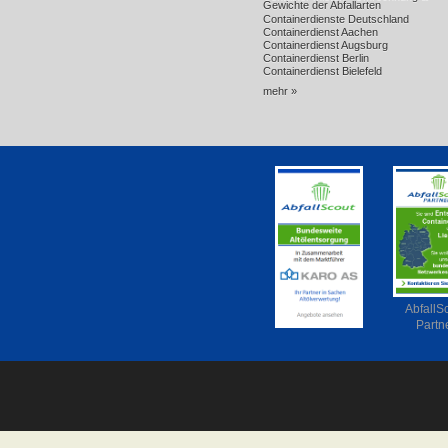
Gewichte der Abfallarten
Containerdienste Deutschland
Containerdienst Aachen
Containerdienst Augsburg
Containerdienst Berlin
Containerdienst Bielefeld
mehr »
AbfallS
Partn