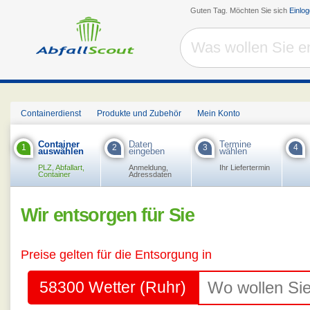
Guten Tag. Möchten Sie sich
Einlo
Containerdienst
Produkte und Zubehör
Mein Konto
Container
Daten
Termine
1
2
3
4
auswählen
eingeben
wählen
PLZ, Abfallart,
Anmeldung,
Ihr Liefertermin
Container
Adressdaten
Wir entsorgen für Sie
Preise gelten für die Entsorgung in
58300 Wetter (Ruhr)