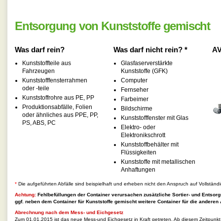
Entsorgung von Kunststoffe gemischt
Was darf rein?
Was darf nicht rein? *
AV
Kunststoffteile aus
Glasfaserverstärkte
Fahrzeugen
Kunststoffe (GFK)
Kunststofffensterrahmen
Computer
oder -teile
Fernseher
Kunststoffrohre aus PE, PP
Farbeimer
Produktionsabfälle, Folien
Bildschirme
oder ähnliches aus PPE, PP,
Kunststofffenster mit Glas
PS, ABS, PC
Elektro- oder
Elektronikschrott
Kunststoffbehälter mit
Flüssigkeiten
Kunststoffe mit metallischen
Anhaftungen
*
Die aufgeführten Abfälle sind beispielhaft und erheben nicht den Anspruch auf Vollständi
Achtung:
Fehlbefüllungen der Container verursachen zusätzliche Sortier- und Entsorg
ggf. neben dem Container für
Kunststoffe gemischt
weitere Container für die anderen 
Abrechnung nach dem Mess- und Eichgesetz
Zum 01.01.2015 ist das neue Mess-und Eichgesetz in Kraft getreten. Ab diesem Zeitpunk