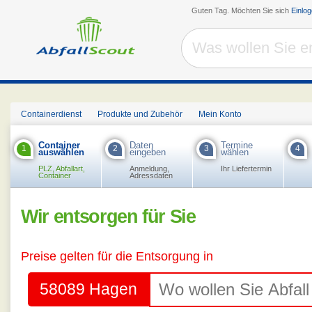
Guten Tag. Möchten Sie sich
Einlo
Containerdienst
Produkte und Zubehör
Mein Konto
Container
Daten
Termine
1
2
3
4
auswählen
eingeben
wählen
PLZ, Abfallart,
Anmeldung,
Ihr Liefertermin
Container
Adressdaten
Wir entsorgen für Sie
Preise gelten für die Entsorgung in
58089 Hagen