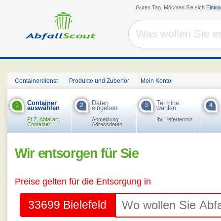
Guten Tag. Möchten Sie sich
Einlo
Containerdienst
Produkte und Zubehör
Mein Konto
Container
Daten
Termine
1
2
3
4
auswählen
eingeben
wählen
PLZ, Abfallart,
Anmeldung,
Ihr Liefertermin
Container
Adressdaten
Wir entsorgen für Sie
Preise gelten für die Entsorgung in
33699 Bielefeld