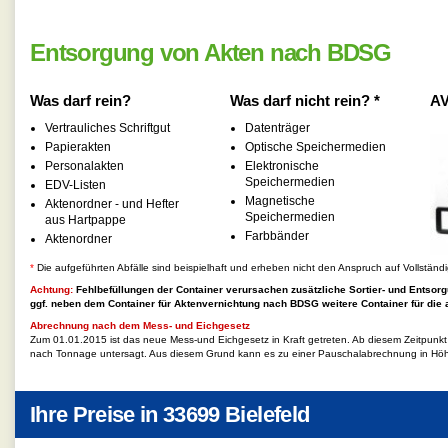
Entsorgung von Akten nach BDSG
Was darf rein?
Was darf nicht rein? *
AV
Vertrauliches Schriftgut
Datenträger
Papierakten
Optische Speichermedien
Personalakten
Elektronische
Speichermedien
EDV-Listen
Magnetische
Aktenordner - und Hefter
Speichermedien
aus Hartpappe
Farbbänder
Aktenordner
*
Die aufgeführten Abfälle sind beispielhaft und erheben nicht den Anspruch auf Vollständi
Achtung:
Fehlbefüllungen der Container verursachen zusätzliche Sortier- und Entsorg
ggf. neben dem Container für
Aktenvernichtung nach BDSG
weitere Container für die 
Abrechnung nach dem Mess- und Eichgesetz
Zum 01.01.2015 ist das neue Mess-und Eichgesetz in Kraft getreten. Ab diesem Zeitpunk
nach Tonnage untersagt. Aus diesem Grund kann es zu einer Pauschalabrechnung in Hö
Ihre Preise in
33699 Bielefeld