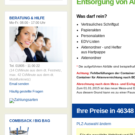
Entsorgung von A
Was darf rein?
BERATUNG & HILFE
Mo-Fr. 08.00 - 17.00 Uhr
Vertrauliches Schriftgut
Papierakten
Personalakten
EDV-Listen
Aktenordner - und Hefter
aus Hartpappe
Aktenordner
Tel. 01805 - 11 00 22
*
Die aufgeführten Abfälle sind beispielha
(14 Ct/Minute aus dem dt. Festnetz,
Achtung:
Fehlbefüllungen der Container
max. 42 Ct/Minute aus dem dt.
Container für
Aktenvernichtung nach 
Mobilfunknetz)
Email senden
Abrechnung nach dem Mess- und Eichg
Zum 01.01.2015 ist das neue Mess-und Ei
Häufig gestellte Fragen
Aus diesem Grund kann es zu einer Paus
Ihre Preise in
46348
COMBISACK / BIG BAG
PLZ-Auswahl ändern