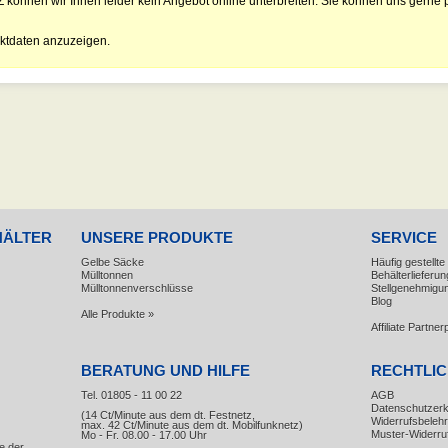
Z können wir Ihnen leider kein Angebot online unterbreiten. Sie können uns gerne p
ktdaten anzuzeigen.
HÄLTER
UNSERE PRODUKTE
SERVICE
Gelbe Säcke
Häufig gestellt
Mülltonnen
Behälterlieferun
Mülltonnenverschlüsse
Stellgenehmigu
Blog
Alle Produkte »
Affiliate Partn
BERATUNG UND HILFE
RECHTLI
Tel. 01805 - 11 00 22
AGB
Datenschutzerk
(14 Ct/Minute aus dem dt. Festnetz,
Widerrufsbeleh
max. 42 Ct/Minute aus dem dt. Mobilfunknetz)
Muster-Widerru
Mo - Fr. 08.00 - 17.00 Uhr
e der