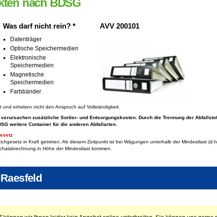
kten nach BDSG
Was darf nicht rein? *
AVV 200101
Datenträger
Optische Speichermedien
Elektronische
Speichermedien
Magnetische
Speichermedien
Farbbänder
ft und erheben nicht den Anspruch auf Vollständigkeit.
 verursachen zusätzliche Sortier- und Entsorgungskosten. Durch die Trennung der Abfallsto
BDSG
weitere Container für die anderen Abfallarten.
esetz
chgesetz in Kraft getreten. Ab diesem Zeitpunkt ist bei Wägungen unterhalb der Mindestlast (
chalabrechnung in Höhe der Mindestlast kommen.
 Raesfeld