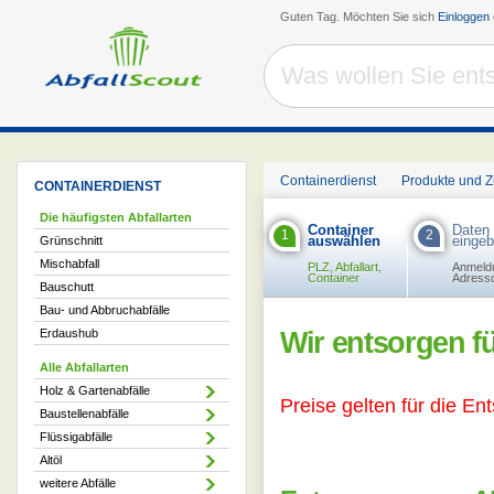
Guten Tag. Möchten Sie sich
Einloggen
Containerdienst
Produkte und 
CONTAINERDIENST
Die häufigsten Abfallarten
Container
Daten
1
2
auswählen
einge
Grünschnitt
Mischabfall
PLZ, Abfallart,
Anmeld
Container
Adress
Bauschutt
Bau- und Abbruchabfälle
Erdaushub
Wir entsorgen fü
Alle Abfallarten
Holz & Gartenabfälle
Preise gelten für die En
Baustellenabfälle
Flüssigabfälle
Altöl
weitere Abfälle