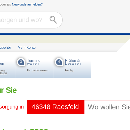
oder als
Neukunde anmelden?
Zubehör
Mein Konto
Termine
Prüfen &
3
4
ben
wählen
Bezahlen
ung,
Ihr Liefertermin
Fertig.
daten
r Sie
46348 Raesfeld
tsorgung in