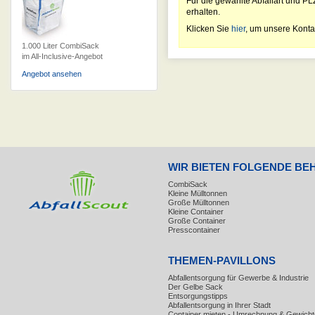
Für die gewählte Abfallart und PL
erhalten.
Klicken Sie
hier
, um unsere Konta
1.000 Liter CombiSack
im All-Inclusive-Angebot
Angebot ansehen
WIR BIETEN FOLGENDE BE
CombiSack
Kleine Mülltonnen
Große Mülltonnen
Kleine Container
Große Container
Presscontainer
THEMEN-PAVILLONS
Abfallentsorgung für Gewerbe & Industrie
Der Gelbe Sack
Entsorgungstipps
Abfallentsorgung in Ihrer Stadt
Container mieten - Umrechnung & Gewicht