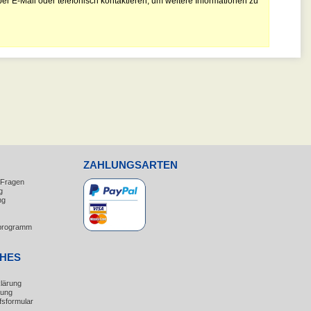
er E-Mail oder telefonisch kontaktieren, um weitere Informationen zu
ZAHLUNGSARTEN
e Fragen
g
ng
erprogramm
CHES
lärung
rung
fsformular