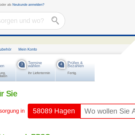
oder als
Neukunde anmelden?
Zubehör
Mein Konto
Termine
Prüfen &
3
4
ben
wählen
Bezahlen
ung,
Ihr Liefertermin
Fertig.
daten
r Sie
58089 Hagen
tsorgung in