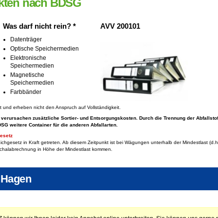
kten nach BDSG
Was darf nicht rein? *
AVV 200101
Datenträger
Optische Speichermedien
Elektronische
Speichermedien
Magnetische
Speichermedien
Farbbänder
ft und erheben nicht den Anspruch auf Vollständigkeit.
 verursachen zusätzliche Sortier- und Entsorgungskosten. Durch die Trennung der Abfallsto
BDSG
weitere Container für die anderen Abfallarten.
esetz
chgesetz in Kraft getreten. Ab diesem Zeitpunkt ist bei Wägungen unterhalb der Mindestlast (
chalabrechnung in Höhe der Mindestlast kommen.
 Hagen