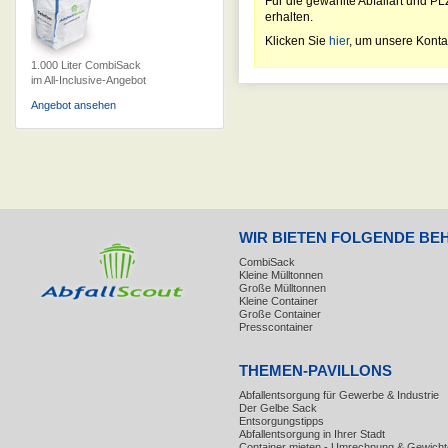
Für die gewählte Abfallart und PL
erhalten.
Klicken Sie
hier
, um unsere Konta
1.000 Liter CombiSack
im All-Inclusive-Angebot
Angebot ansehen
WIR BIETEN FOLGENDE BE
CombiSack
Kleine Mülltonnen
Große Mülltonnen
Kleine Container
Große Container
Presscontainer
THEMEN-PAVILLONS
Abfallentsorgung für Gewerbe & Industrie
Der Gelbe Sack
Entsorgungstipps
Abfallentsorgung in Ihrer Stadt
Container mieten - Umrechnung & Gewicht