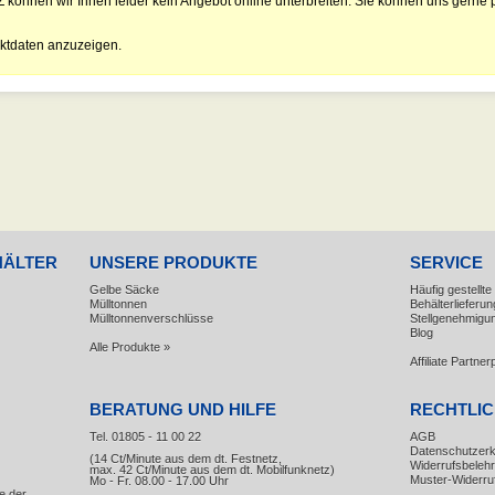
Z können wir Ihnen leider kein Angebot online unterbreiten. Sie können uns gerne p
ktdaten anzuzeigen.
HÄLTER
UNSERE PRODUKTE
SERVICE
Gelbe Säcke
Häufig gestellt
Mülltonnen
Behälterlieferun
Mülltonnenverschlüsse
Stellgenehmigu
Blog
Alle Produkte »
Affiliate Partn
BERATUNG UND HILFE
RECHTLI
Tel. 01805 - 11 00 22
AGB
Datenschutzerk
(14 Ct/Minute aus dem dt. Festnetz,
Widerrufsbeleh
max. 42 Ct/Minute aus dem dt. Mobilfunknetz)
Muster-Widerru
Mo - Fr. 08.00 - 17.00 Uhr
e der