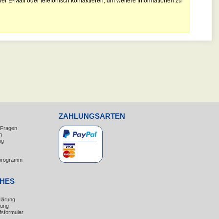
er E-Mail oder telefonisch kontaktieren, um weitere Informationen zu
ZAHLUNGSARTEN
e Fragen
g
ng
erprogramm
CHES
lärung
rung
fsformular