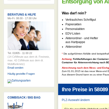
Entsorgung von A
Was darf rein?
BERATUNG & HILFE
Mo-Fr. 08.00 - 17.00 Uhr
Vertrauliches Schriftgut
Papierakten
Personalakten
EDV-Listen
Aktenordner - und Hefter
aus Hartpappe
Aktenordner
Tel. 01805 - 11 00 22
*
Die aufgeführten Abfälle sind beispielha
(14 Ct/Minute aus dem dt. Festnetz,
Achtung:
Fehlbefüllungen der Container
max. 42 Ct/Minute aus dem dt.
Container für
Aktenvernichtung nach 
Mobilfunknetz)
Email senden
Abrechnung nach dem Mess- und Eichg
Zum 01.01.2015 ist das neue Mess-und Ei
Häufig gestellte Fragen
Aus diesem Grund kann es zu einer Paus
Ihre Preise in
58089
COMBISACK / BIG BAG
PLZ-Auswahl ändern