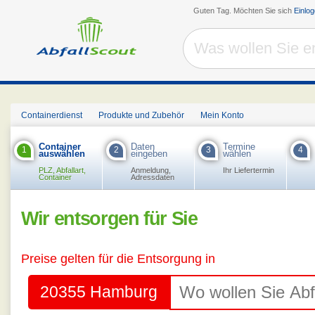
Guten Tag. Möchten Sie sich
Einlo
Containerdienst
Produkte und Zubehör
Mein Konto
Container
Daten
Termine
1
2
3
4
auswählen
eingeben
wählen
PLZ, Abfallart,
Anmeldung,
Ihr Liefertermin
Container
Adressdaten
Wir entsorgen für Sie
Preise gelten für die Entsorgung in
20355 Hamburg