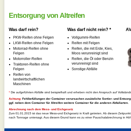
Entsorgung von Altreifen
Was darf rein?
Was darf nicht rein? *
AV
PKW-Reifen ohne Felgen
Vollgummi-Reifen
LKW-Reifen ohne Felgen
Reifen mit Felgen
Motorrad-Reifen ohne
Reifen, die mit Erde, Kies,
Felgen
Moos verunreinigt sind
Motorroller-Reifen
Reifen, die Öl oder Benzin
verunreinigt sind
Traktoren-Reifen ohne
Felgen
Sonstige Abfälle
Reifen von
landwirtschaftlichen
Maschinen
*
Die aufgeführten Abfälle sind beispielhaft und erheben nicht den Anspruch auf Vollständi
Achtung:
Fehlbefüllungen der Container verursachen zusätzliche Sortier- und Entsorg
ggf. neben dem Container für
Altreifen
weitere Container für die anderen Abfallarten.
Abrechnung nach dem Mess- und Eichgesetz
Zum 01.01.2015 ist das neue Mess-und Eichgesetz in Kraft getreten. Ab diesem Zeitpunk
nach Tonnage untersagt. Aus diesem Grund kann es zu einer Pauschalabrechnung in Hö