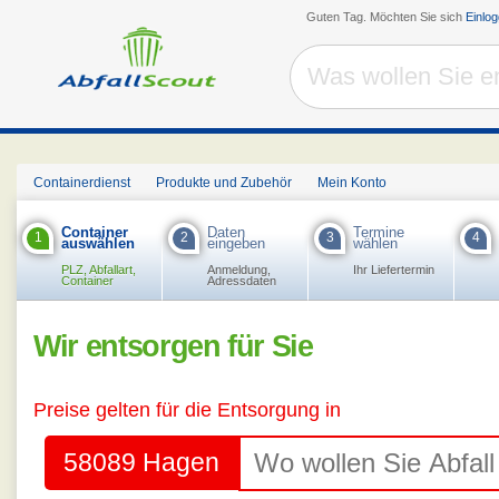
Guten Tag. Möchten Sie sich
Einlo
Containerdienst
Produkte und Zubehör
Mein Konto
Container
Daten
Termine
1
2
3
4
auswählen
eingeben
wählen
PLZ, Abfallart,
Anmeldung,
Ihr Liefertermin
Container
Adressdaten
Wir entsorgen für Sie
Preise gelten für die Entsorgung in
58089 Hagen