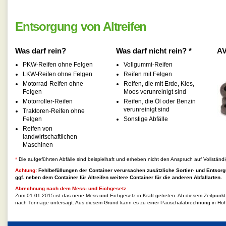
Entsorgung von Altreifen
Was darf rein?
Was darf nicht rein? *
AV
PKW-Reifen ohne Felgen
Vollgummi-Reifen
LKW-Reifen ohne Felgen
Reifen mit Felgen
Motorrad-Reifen ohne
Reifen, die mit Erde, Kies,
Felgen
Moos verunreinigt sind
Motorroller-Reifen
Reifen, die Öl oder Benzin
verunreinigt sind
Traktoren-Reifen ohne
Felgen
Sonstige Abfälle
Reifen von
landwirtschaftlichen
Maschinen
*
Die aufgeführten Abfälle sind beispielhaft und erheben nicht den Anspruch auf Vollständi
Achtung:
Fehlbefüllungen der Container verursachen zusätzliche Sortier- und Entsorg
ggf. neben dem Container für
Altreifen
weitere Container für die anderen Abfallarten.
Abrechnung nach dem Mess- und Eichgesetz
Zum 01.01.2015 ist das neue Mess-und Eichgesetz in Kraft getreten. Ab diesem Zeitpunk
nach Tonnage untersagt. Aus diesem Grund kann es zu einer Pauschalabrechnung in Hö