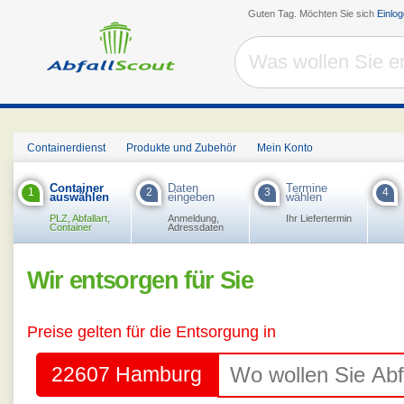
Guten Tag. Möchten Sie sich
Einlo
Containerdienst
Produkte und Zubehör
Mein Konto
Container
Daten
Termine
1
2
3
4
auswählen
eingeben
wählen
PLZ, Abfallart,
Anmeldung,
Ihr Liefertermin
Container
Adressdaten
Wir entsorgen für Sie
Preise gelten für die Entsorgung in
22607 Hamburg