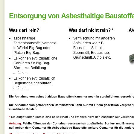
Entsorgung von Asbesthaltige Baustoff
Was darf rein?
Was darf nicht rein? *
AV
asbesthaltige
Vermischung mit anderen
Zementbaustoffe, verpackt
Abfallarten wie z.B.
in Würfel-Big-Bag oder
Bauschutt, Schrott,
Platten-Big-Bag.
Sperrmüll, Erdaushub,
Grünschnitt, Altholz etc.
Es können evtl. zusätzliche
Gebühren für Big-Bag-
Säcke zur Befüllung
anfallen.
Es können evtl. zusätzlich
Begleitscheingebühren
anfallen.
Die Annahme von asbesthaltigen Baustoffen kann nur noch in staubdichten, verschließ
Die Annahme von gefährlichen Dämmstoffen kann nur mit einem gesetzlich vorgesch
zusätzliche Kosten.
*
Die aufgeführten Abfälle sind beispielhaft und erheben nicht den Anspruch auf Vollständi
Achtung:
Fehlbefüllungen der Container verursachen zusätzliche Sortier- und Entsorg
ggf. neben dem Container für
Asbesthaltige Baustoffe
weitere Container für die andere