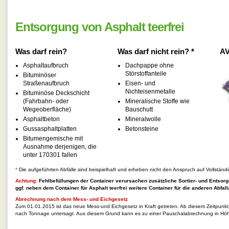
Entsorgung von Asphalt teerfrei
Was darf rein?
Was darf nicht rein? *
AV
Asphaltaufbruch
Dachpappe ohne
Störstoffanteile
Bituminöser
Straßenaufbruch
Eisen- und
Nichteisenmetalle
Bituminöse Deckschicht
(Fahrbahn- oder
Mineralische Stoffe wie
Wegeoberfläche)
Bauschutt
Asphaltbeton
Mineralwolle
Gussasphaltplatten
Betonsteine
Bitumengemische mit
Ausnahme derjenigen, die
unter 170301 fallen
*
Die aufgeführten Abfälle sind beispielhaft und erheben nicht den Anspruch auf Vollständi
Achtung:
Fehlbefüllungen der Container verursachen zusätzliche Sortier- und Entsorg
ggf. neben dem Container für
Asphalt teerfrei
weitere Container für die anderen Abfall
Abrechnung nach dem Mess- und Eichgesetz
Zum 01.01.2015 ist das neue Mess-und Eichgesetz in Kraft getreten. Ab diesem Zeitpunk
nach Tonnage untersagt. Aus diesem Grund kann es zu einer Pauschalabrechnung in Hö