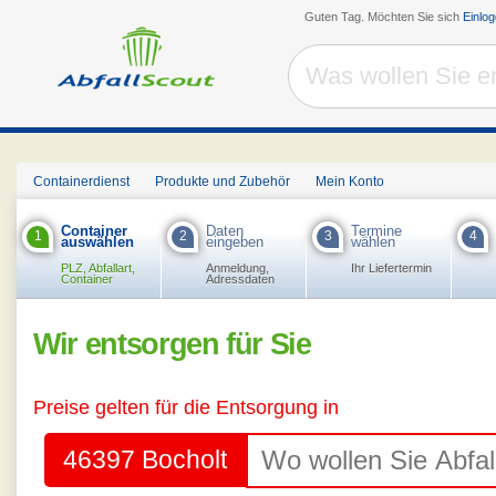
Guten Tag. Möchten Sie sich
Einlo
Containerdienst
Produkte und Zubehör
Mein Konto
Container
Daten
Termine
1
2
3
4
auswählen
eingeben
wählen
PLZ, Abfallart,
Anmeldung,
Ihr Liefertermin
Container
Adressdaten
Wir entsorgen für Sie
Preise gelten für die Entsorgung in
46397 Bocholt