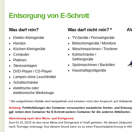
Entsorgung von E-Schrott
Was darf rein?
Was darf nicht rein? *
AV
Elektro-Kleingeräte
TV-Geräte / Fernsehgeräte
Handys
Bildschirmgeräte / Monitore
Küchen-Kleingeräte
Waschmaschinen / Trockner
Computer
Kühlschränke /
Gefriergeräte
Platinen
Spülmaschinen / Backöfen
Stereoanlagen
Haushaltsgroßgeräte
DVD-Player / CD-Player
Lampen ohne Leuchtmittel
Schaltschränke
elektrische oder
elektronische Werkzeuge
*
Die aufgeführten Abfälle sind beispielhaft und erheben nicht den Anspruch auf Vollständi
Achtung:
Fehlbefüllungen der Container verursachen zusätzliche Sortier- und Entsorg
ggf. neben dem Container für
E-Schrott
weitere Container für die anderen Abfallarten.
Abrechnung nach dem Mess- und Eichgesetz
Zum 01.01.2015 ist das neue Mess-und Eichgesetz in Kraft getreten. Ab diesem Zeitpunk
nach Tonnage untersagt. Aus diesem Grund kann es zu einer Pauschalabrechnung in Hö