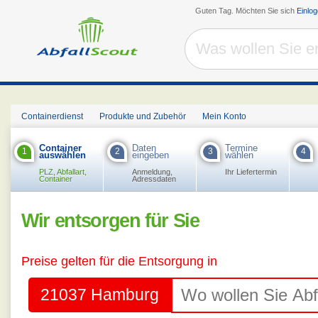
Guten Tag. Möchten Sie sich
Einlo
Containerdienst
Produkte und Zubehör
Mein Konto
Container
Daten
Termine
1
2
3
4
auswählen
eingeben
wählen
PLZ, Abfallart,
Anmeldung,
Ihr Liefertermin
Container
Adressdaten
Wir entsorgen für Sie
Preise gelten für die Entsorgung in
21037 Hamburg