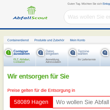
Guten Tag. Möchten Sie sich
Einlo
Containerdienst
Produkte und Zubehör
Mein Konto
Container
Daten
Termine
1
2
3
4
auswählen
eingeben
wählen
PLZ, Abfallart,
Anmeldung,
Ihr Liefertermin
Container
Adressdaten
Wir entsorgen für Sie
Preise gelten für die Entsorgung in
58089 Hagen