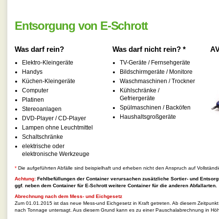
Entsorgung von E-Schrott
Was darf rein?
Was darf nicht rein? *
AV
Elektro-Kleingeräte
TV-Geräte / Fernsehgeräte
Handys
Bildschirmgeräte / Monitore
Küchen-Kleingeräte
Waschmaschinen / Trockner
Computer
Kühlschränke /
Gefriergeräte
Platinen
Spülmaschinen / Backöfen
Stereoanlagen
Haushaltsgroßgeräte
DVD-Player / CD-Player
Lampen ohne Leuchtmittel
Schaltschränke
elektrische oder
elektronische Werkzeuge
*
Die aufgeführten Abfälle sind beispielhaft und erheben nicht den Anspruch auf Vollständi
Achtung:
Fehlbefüllungen der Container verursachen zusätzliche Sortier- und Entsorg
ggf. neben dem Container für
E-Schrott
weitere Container für die anderen Abfallarten.
Abrechnung nach dem Mess- und Eichgesetz
Zum 01.01.2015 ist das neue Mess-und Eichgesetz in Kraft getreten. Ab diesem Zeitpunk
nach Tonnage untersagt. Aus diesem Grund kann es zu einer Pauschalabrechnung in Hö