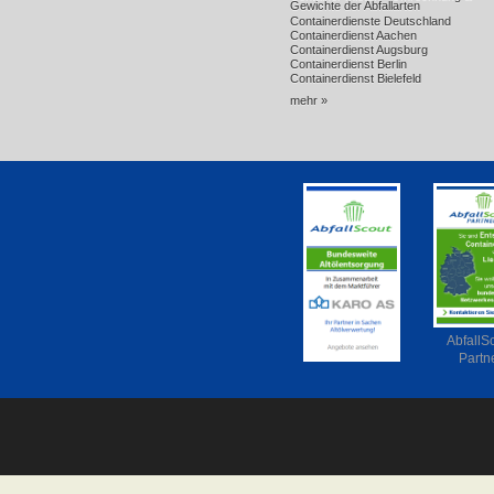
Gewichte der Abfallarten
Containerdienste Deutschland
Containerdienst Aachen
Containerdienst Augsburg
Containerdienst Berlin
Containerdienst Bielefeld
mehr »
AbfallS
Partn