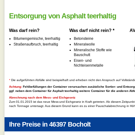
Entsorgung von Asphalt teerhaltig
Was darf rein?
Was darf nicht rein? *
AV
Bitumengemische, teerhaltig
Betonsteine
Straßenaufbruch, teerhaltig
Mineralwolle
Mineralische Stoffe wie
Bauschutt
Eisen- und
Nichteisenmetalle
*
Die aufgeführten Abfälle sind beispielhaft und erheben nicht den Anspruch auf Vollständi
Achtung:
Fehlbefüllungen der Container verursachen zusätzliche Sortier- und Entsorg
ggf. neben dem Container für
Asphalt teerhaltig
weitere Container für die anderen Abfa
Abrechnung nach dem Mess- und Eichgesetz
Zum 01.01.2015 ist das neue Mess-und Eichgesetz in Kraft getreten. Ab diesem Zeitpunk
nach Tonnage untersagt. Aus diesem Grund kann es zu einer Pauschalabrechnung in Hö
Ihre Preise in
46397 Bocholt