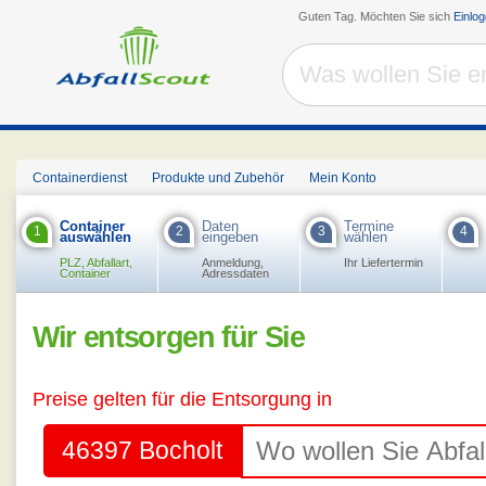
Guten Tag. Möchten Sie sich
Einlo
Containerdienst
Produkte und Zubehör
Mein Konto
Container
Daten
Termine
1
2
3
4
auswählen
eingeben
wählen
PLZ, Abfallart,
Anmeldung,
Ihr Liefertermin
Container
Adressdaten
Wir entsorgen für Sie
Preise gelten für die Entsorgung in
46397 Bocholt