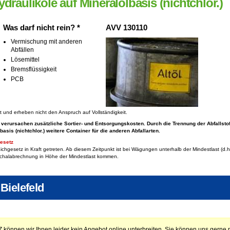
rauliköle auf Mineralölbasis (nichtchlor.)
Was darf nicht rein? *
AVV 130110
Vermischung mit anderen
Abfällen
Lösemittel
Bremsflüssigkeit
PCB
ft und erheben nicht den Anspruch auf Vollständigkeit.
 verursachen zusätzliche Sortier- und Entsorgungskosten. Durch die Trennung der Abfallsto
basis (nichtchlor.)
weitere Container für die anderen Abfallarten.
esetz
chgesetz in Kraft getreten. Ab diesem Zeitpunkt ist bei Wägungen unterhalb der Mindestlast (
chalabrechnung in Höhe der Mindestlast kommen.
Bielefeld
Z können wir Ihnen leider kein Angebot online unterbreiten. Sie können uns gerne p