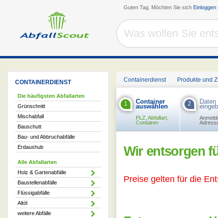
Guten Tag. Möchten Sie sich
Einloggen
Containerdienst
Produkte und 
CONTAINERDIENST
Die häufigsten Abfallarten
Container
Daten
1
2
auswählen
einge
Grünschnitt
Mischabfall
PLZ, Abfallart,
Anmeld
Container
Adress
Bauschutt
Bau- und Abbruchabfälle
Erdaushub
Wir entsorgen fü
Alle Abfallarten
Holz & Gartenabfälle
Preise gelten für die En
Baustellenabfälle
Flüssigabfälle
Altöl
weitere Abfälle