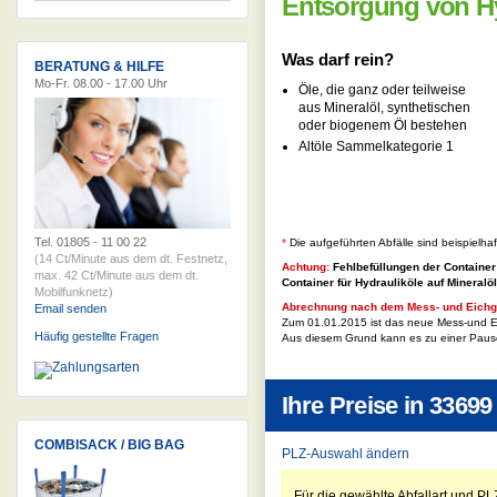
Entsorgung von Hyd
Was darf rein?
BERATUNG & HILFE
Mo-Fr. 08.00 - 17.00 Uhr
Öle, die ganz oder teilweise
aus Mineralöl, synthetischen
oder biogenem Öl bestehen
Altöle Sammelkategorie 1
Tel. 01805 - 11 00 22
*
Die aufgeführten Abfälle sind beispielha
(14 Ct/Minute aus dem dt. Festnetz,
Achtung:
Fehlbefüllungen der Container
max. 42 Ct/Minute aus dem dt.
Container für
Hydrauliköle auf Mineralöl
Mobilfunknetz)
Abrechnung nach dem Mess- und Eichg
Email senden
Zum 01.01.2015 ist das neue Mess-und Ei
Häufig gestellte Fragen
Aus diesem Grund kann es zu einer Paus
Ihre Preise in
33699 
COMBISACK / BIG BAG
PLZ-Auswahl ändern
Für die gewählte Abfallart und PL