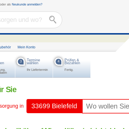
oder als
Neukunde anmelden?
Zubehör
Mein Konto
Termine
Prüfen &
3
4
ben
wählen
Bezahlen
ung,
Ihr Liefertermin
Fertig.
daten
r Sie
33699 Bielefeld
tsorgung in