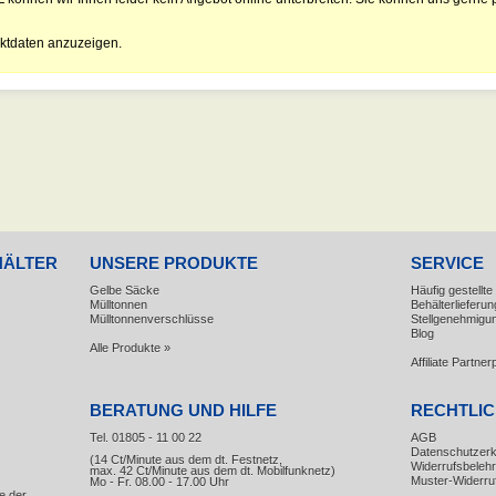
ktdaten anzuzeigen.
HÄLTER
UNSERE PRODUKTE
SERVICE
Gelbe Säcke
Häufig gestellt
Mülltonnen
Behälterlieferun
Mülltonnenverschlüsse
Stellgenehmigu
Blog
Alle Produkte »
Affiliate Partn
BERATUNG UND HILFE
RECHTLI
Tel. 01805 - 11 00 22
AGB
Datenschutzerk
(14 Ct/Minute aus dem dt. Festnetz,
Widerrufsbeleh
max. 42 Ct/Minute aus dem dt. Mobilfunknetz)
Muster-Widerru
Mo - Fr. 08.00 - 17.00 Uhr
e der