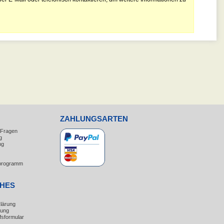
ZAHLUNGSARTEN
e Fragen
g
ng
erprogramm
CHES
lärung
rung
fsformular