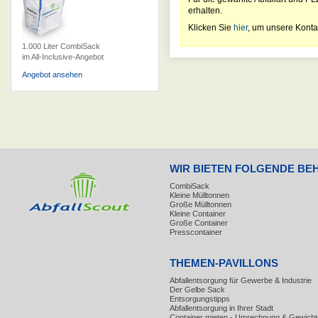
erhalten.
Klicken Sie
hier
, um unsere Konta
1.000 Liter CombiSack
im All-Inclusive-Angebot
Angebot ansehen
WIR BIETEN FOLGENDE BE
CombiSack
Kleine Mülltonnen
Große Mülltonnen
Kleine Container
Große Container
Presscontainer
THEMEN-PAVILLONS
Abfallentsorgung für Gewerbe & Industrie
Der Gelbe Sack
Entsorgungstipps
Abfallentsorgung in Ihrer Stadt
Container mieten - Umrechnung & Gewicht