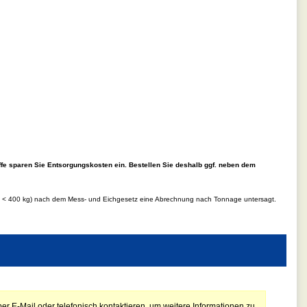
ffe sparen Sie Entsorgungskosten ein. Bestellen Sie deshalb ggf. neben dem
d.h < 400 kg) nach dem Mess- und Eichgesetz eine Abrechnung nach Tonnage untersagt.
er E-Mail oder telefonisch kontaktieren, um weitere Informationen zu