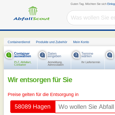
Guten Tag. Möchten Sie sich
Einlo
Containerdienst
Produkte und Zubehör
Mein Konto
Container
Daten
Termine
1
2
3
4
auswählen
eingeben
wählen
PLZ, Abfallart,
Anmeldung,
Ihr Liefertermin
Container
Adressdaten
Wir entsorgen für Sie
Preise gelten für die Entsorgung in
58089 Hagen