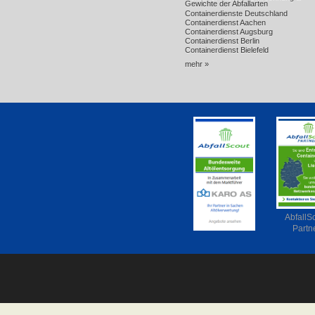
Gewichte der Abfallarten
Containerdienste Deutschland
Containerdienst Aachen
Containerdienst Augsburg
Containerdienst Berlin
Containerdienst Bielefeld
mehr »
AbfallS
Partn