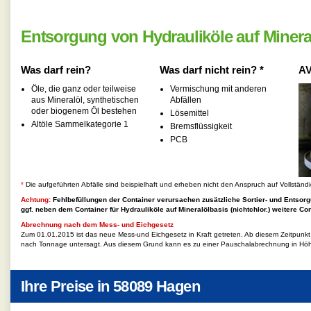
Entsorgung von Hydrauliköle auf Mineral
Was darf rein?
Was darf nicht rein? *
AV
Öle, die ganz oder teilweise
Vermischung mit anderen
aus Mineralöl, synthetischen
Abfällen
oder biogenem Öl bestehen
Lösemittel
Altöle Sammelkategorie 1
Bremsflüssigkeit
PCB
*
Die aufgeführten Abfälle sind beispielhaft und erheben nicht den Anspruch auf Vollständi
Achtung:
Fehlbefüllungen der Container verursachen zusätzliche Sortier- und Entsorg
ggf. neben dem Container für
Hydrauliköle auf Mineralölbasis (nichtchlor.)
weitere Cont
Abrechnung nach dem Mess- und Eichgesetz
Zum 01.01.2015 ist das neue Mess-und Eichgesetz in Kraft getreten. Ab diesem Zeitpunk
nach Tonnage untersagt. Aus diesem Grund kann es zu einer Pauschalabrechnung in Hö
Ihre Preise in
58089 Hagen