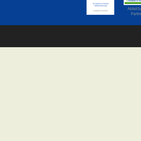
AbfallS
Partn