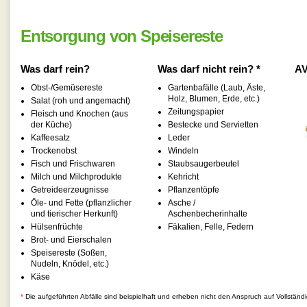
Entsorgung von Speisereste
Was darf rein?
Was darf nicht rein? *
AV
Obst-/Gemüsereste
Gartenbafälle (Laub, Äste,
Holz, Blumen, Erde, etc.)
Salat (roh und angemacht)
Zeitungspapier
Fleisch und Knochen (aus
der Küche)
Bestecke und Servietten
Kaffeesatz
Leder
Trockenobst
Windeln
Fisch und Frischwaren
Staubsaugerbeutel
Milch und Milchprodukte
Kehricht
Getreideerzeugnisse
Pflanzentöpfe
Öle- und Fette (pflanzlicher
Asche /
und tierischer Herkunft)
Aschenbecherinhalte
Hülsenfrüchte
Fäkalien, Felle, Federn
Brot- und Eierschalen
Speisereste (Soßen,
Nudeln, Knödel, etc.)
Käse
*
Die aufgeführten Abfälle sind beispielhaft und erheben nicht den Anspruch auf Vollständi