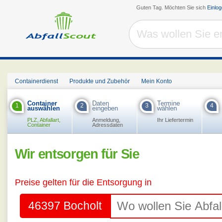
Guten Tag. Möchten Sie sich
Einlo
Containerdienst
Produkte und Zubehör
Mein Konto
Container
Daten
Termine
1
2
3
4
auswählen
eingeben
wählen
PLZ, Abfallart,
Anmeldung,
Ihr Liefertermin
Container
Adressdaten
Wir entsorgen für Sie
Preise gelten für die Entsorgung in
46397 Bocholt