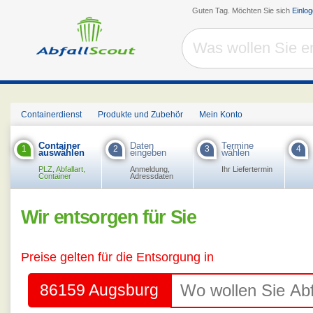
Guten Tag. Möchten Sie sich
Einlo
Containerdienst
Produkte und Zubehör
Mein Konto
Container
Daten
Termine
1
2
3
4
auswählen
eingeben
wählen
PLZ, Abfallart,
Anmeldung,
Ihr Liefertermin
Container
Adressdaten
Wir entsorgen für Sie
Preise gelten für die Entsorgung in
86159 Augsburg