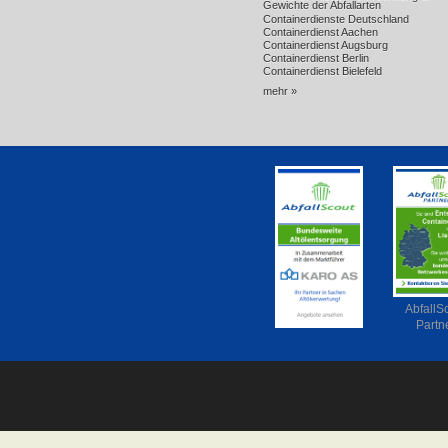
Gewichte der Abfallarten
Containerdienste Deutschland
Containerdienst Aachen
Containerdienst Augsburg
Containerdienst Berlin
Containerdienst Bielefeld
mehr »
AbfallS
Partn