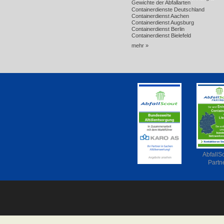
Gewichte der Abfallarten
Containerdienste Deutschland
Containerdienst Aachen
Containerdienst Augsburg
Containerdienst Berlin
Containerdienst Bielefeld
mehr »
AbfallS
Partn