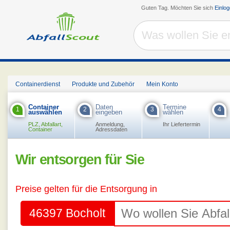
Guten Tag. Möchten Sie sich
Einlo
Containerdienst
Produkte und Zubehör
Mein Konto
Container
Daten
Termine
1
2
3
4
auswählen
eingeben
wählen
PLZ, Abfallart,
Anmeldung,
Ihr Liefertermin
Container
Adressdaten
Wir entsorgen für Sie
Preise gelten für die Entsorgung in
46397 Bocholt