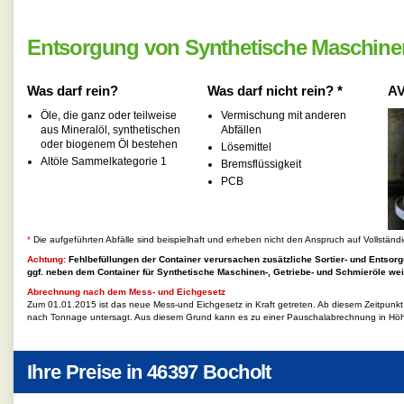
Entsorgung von Synthetische Maschinen
Was darf rein?
Was darf nicht rein? *
AV
Öle, die ganz oder teilweise
Vermischung mit anderen
aus Mineralöl, synthetischen
Abfällen
oder biogenem Öl bestehen
Lösemittel
Altöle Sammelkategorie 1
Bremsflüssigkeit
PCB
*
Die aufgeführten Abfälle sind beispielhaft und erheben nicht den Anspruch auf Vollständi
Achtung:
Fehlbefüllungen der Container verursachen zusätzliche Sortier- und Entsorg
ggf. neben dem Container für
Synthetische Maschinen-, Getriebe- und Schmieröle
weit
Abrechnung nach dem Mess- und Eichgesetz
Zum 01.01.2015 ist das neue Mess-und Eichgesetz in Kraft getreten. Ab diesem Zeitpunk
nach Tonnage untersagt. Aus diesem Grund kann es zu einer Pauschalabrechnung in Hö
Ihre Preise in
46397 Bocholt